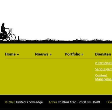
Home
Nieuws
Portfolio
Diensten
e-Participat
Serious ga
Content
Manageme
© 2026
United Knowledge
Adres
Postbus 1061 · 2600 BB · Delft
Tel