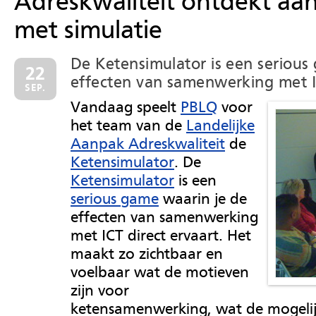
Adreskwaliteit ontdekt aa
met simulatie
De Ketensimulator is een serious
22
effecten van samenwerking met IC
SEP.
Vandaag speelt
PBLQ
voor
het team van de
Landelijke
Aanpak Adreskwaliteit
de
Ketensimulator
. De
Ketensimulator
is een
serious game
waarin je de
effecten van samenwerking
met ICT direct ervaart. Het
maakt zo zichtbaar en
voelbaar wat de motieven
zijn voor
ketensamenwerking, wat de mogelij