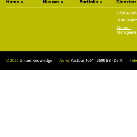
Home
Nieuws
Portfolio
Diensten
e-Participat
Serious ga
Content
Manageme
© 2026
United Knowledge
Adres
Postbus 1061 · 2600 BB · Delft
Tel